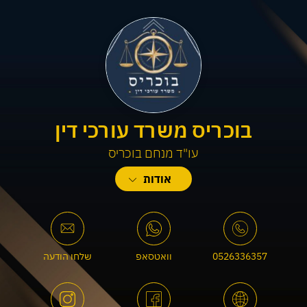
בוכריס משרד עורכי דין
עו"ד מנחם בוכריס
בוכריס משרד עורכי דין, נוסד ומנוהל על ידי עו"ד מנחם בוכריס, העוסק
אודות
במתן ייעוץ משפטי כולל ומקצועי, בדגש מיוחד על תחום המקרקעין
והנדל"ן צוואות וירושות.
עו"ד בוכריס מביא ניסיון מעשי עשיר, כולל עבודה קודמת בלשכת רישום
המקרקעין בנצרת.
0526336357
וואטסאפ
שלחו הודעה