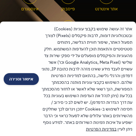
אתר אינטרנט
פייסבוק
אינסטגרם
אתר זה עושה שימוש בקבצי עוגיות (Cookies)
ובטכנולוגיות דומות, לרבות פיקסלים (Pixels) לצורך
הוספה לאנשי קשר
תפעול האתר, שיפור חוויית הגלישה, ניתוחים
סטטיסטיים והתאמת תוכן להעדפות המשתמש. חלק
מהעוגיות והפיקסלים מופעלים על ידי ספקי שירות צד
שלישי (Google Analytics, Meta Pixel וכו') אשר
שיתוף
לאתר מחוז חיפה
עשויים לעבד מידע שאינו מזהה לרבות כתובת IP, נתוני
דפדפן והרגלי גלישה, בהתאם למדיניות הפרטיות
TalPress עיצוב ופיתוח אתרים בוורדפרס
אישור וסגירה
שלהם. השימוש בקבצי עוגיות מותנה בהסכמתך
המפורשת, הנך רשאי שלא לאשר או לחזור מהסכמתך
בכל עת (ניתן לנהל את העדפות השימוש בעוגיות בכל
עת דרך הגדרות הדפדפן). יש לשים לב כי סירוב /
חסימה לשימוש ב-Cookies ייתכן ויגרום לכך שחלקים
מהשירותים באתר עלולים שלא לפעול כראוי וכי הדבר
ישפיע על איכות וזמינות השירותים באתר. למידע נוסף
ניתן לעיין
במדיניות הפרטיות