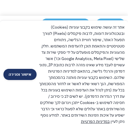
שיתוף
לאתר מחוז חיפה
אתר זה עושה שימוש בקבצי עוגיות (Cookies)
ובטכנולוגיות דומות, לרבות פיקסלים (Pixels) לצורך
TalPress עיצוב ופיתוח אתרים בוורדפרס
תפעול האתר, שיפור חוויית הגלישה, ניתוחים
סטטיסטיים והתאמת תוכן להעדפות המשתמש. חלק
מהעוגיות והפיקסלים מופעלים על ידי ספקי שירות צד
שלישי (Google Analytics, Meta Pixel וכו') אשר
עשויים לעבד מידע שאינו מזהה לרבות כתובת IP, נתוני
דפדפן והרגלי גלישה, בהתאם למדיניות הפרטיות
אישור וסגירה
שלהם. השימוש בקבצי עוגיות מותנה בהסכמתך
המפורשת, הנך רשאי שלא לאשר או לחזור מהסכמתך
בכל עת (ניתן לנהל את העדפות השימוש בעוגיות בכל
עת דרך הגדרות הדפדפן). יש לשים לב כי סירוב /
חסימה לשימוש ב-Cookies ייתכן ויגרום לכך שחלקים
מהשירותים באתר עלולים שלא לפעול כראוי וכי הדבר
ישפיע על איכות וזמינות השירותים באתר. למידע נוסף
ניתן לעיין
במדיניות הפרטיות