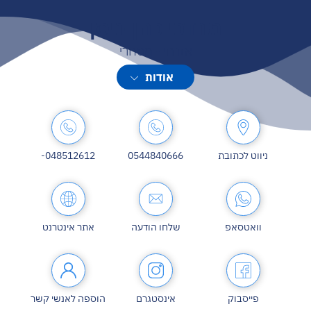
מרדכי כהן-ניסן
אזרחי - מסחרי
המייסד והבעלים של משרד עורכי הדין ונוטריון נסים את כהן ניסן.
אודות
ניווט לכתובת
0544840666
048512612-
וואטסאפ
שלחו הודעה
אתר אינטרנט
פייסבוק
אינסטגרם
הוספה לאנשי קשר