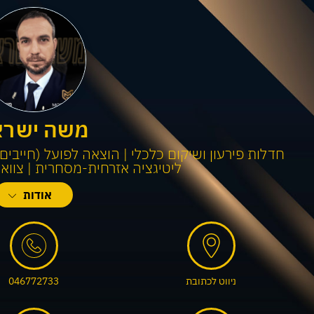
משה ישרא
חדלות פירעון ושיקום כלכלי | הוצאה לפועל (חייבים ו
ליטיגציה אזרחית-מסחרית | צוואו
עו"ד משה ישראל מעניק ייצוג וליווי משפטי אישי ומדויק בתחומי 
אודות
אזרחית-מסחרית. ניסיון משנת 2014, זמינות גבוהה וליווי אסטרטגי עד להשגת תוצאה מיטבית ללקוח.
ניווט לכתובת
046772733