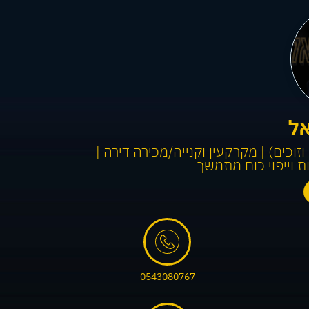
ל
זוכים) | מקרקעין וקנייה/מכירה דירה |
ת וייפוי כוח מתמשך
חדלות פירעון, הוצאה לפועל, מקרקעין וליטיגציה
0543080767