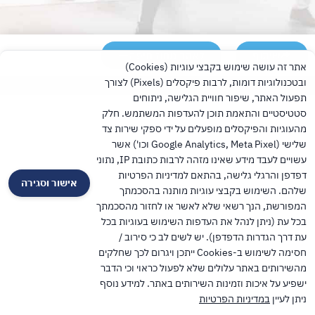
שיתוף
לאתר מחוז חיפה
אתר זה עושה שימוש בקבצי עוגיות (Cookies)
ובטכנולוגיות דומות, לרבות פיקסלים (Pixels) לצורך
TalPress עיצוב ופיתוח אתרים בוורדפרס
תפעול האתר, שיפור חוויית הגלישה, ניתוחים
סטטיסטיים והתאמת תוכן להעדפות המשתמש. חלק
מהעוגיות והפיקסלים מופעלים על ידי ספקי שירות צד
שלישי (Google Analytics, Meta Pixel וכו') אשר
עשויים לעבד מידע שאינו מזהה לרבות כתובת IP, נתוני
דפדפן והרגלי גלישה, בהתאם למדיניות הפרטיות
אישור וסגירה
שלהם. השימוש בקבצי עוגיות מותנה בהסכמתך
המפורשת, הנך רשאי שלא לאשר או לחזור מהסכמתך
בכל עת (ניתן לנהל את העדפות השימוש בעוגיות בכל
עת דרך הגדרות הדפדפן). יש לשים לב כי סירוב /
חסימה לשימוש ב-Cookies ייתכן ויגרום לכך שחלקים
מהשירותים באתר עלולים שלא לפעול כראוי וכי הדבר
ישפיע על איכות וזמינות השירותים באתר. למידע נוסף
ניתן לעיין
במדיניות הפרטיות