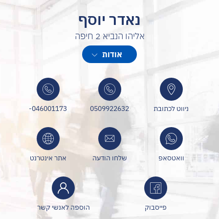
נאדר יוסף
אליהו הנביא 2 חיפה
עוסק בביטוח לאומי, תאונות עבודה, מחלות מקצוע, תאונות דרכים
אודות
ונזיקין ייעוץ מקצועי ומליווי אישי
خبير في قضايا التأمين الوطني، حوادث العمل، الأمراض المهنية، حوادث
الطرق والتعويضات المدنية
استشارة مهنية ومتابعة شخصية
ניווט לכתובת
0509922632
046001173-
וואטסאפ
שלחו הודעה
אתר אינטרנט
פייסבוק
הוספה לאנשי קשר