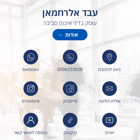
עבד אלרחמאן
עוסק בדיני איכות סביבה
עסקתי במשך שלושה עשורים במשרד להגנת הסביבה בתחום האכיפה
אודות
ואף שימשתי בתפקידים בכירים ביחידה לרבות מנהל המשטרה הירוקה .
היום אני בעלים של משרד שעוסק בייעוץ וייצוג רשויות מקומיות וחברות
בתחומי הסביבה השונים.
במשרד מועסקים אנשי מקצוע מהשורה הראשונה כל אחד בתחומו
ניווט לכתובת
0506233028
וואטסאפ
שלחו הודעה
פייסבוק
אינסטגרם
יוטיוב
טיקטוק
הוספה לאנשי קשר