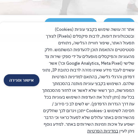
שיתוף
לאתר מחוז חיפה
אתר זה עושה שימוש בקבצי עוגיות (Cookies)
ובטכנולוגיות דומות, לרבות פיקסלים (Pixels) לצורך
TalPress עיצוב ופיתוח אתרים בוורדפרס
תפעול האתר, שיפור חוויית הגלישה, ניתוחים
סטטיסטיים והתאמת תוכן להעדפות המשתמש. חלק
מהעוגיות והפיקסלים מופעלים על ידי ספקי שירות צד
שלישי (Google Analytics, Meta Pixel וכו') אשר
עשויים לעבד מידע שאינו מזהה לרבות כתובת IP, נתוני
דפדפן והרגלי גלישה, בהתאם למדיניות הפרטיות
אישור וסגירה
שלהם. השימוש בקבצי עוגיות מותנה בהסכמתך
המפורשת, הנך רשאי שלא לאשר או לחזור מהסכמתך
בכל עת (ניתן לנהל את העדפות השימוש בעוגיות בכל
עת דרך הגדרות הדפדפן). יש לשים לב כי סירוב /
חסימה לשימוש ב-Cookies ייתכן ויגרום לכך שחלקים
מהשירותים באתר עלולים שלא לפעול כראוי וכי הדבר
ישפיע על איכות וזמינות השירותים באתר. למידע נוסף
ניתן לעיין
במדיניות הפרטיות