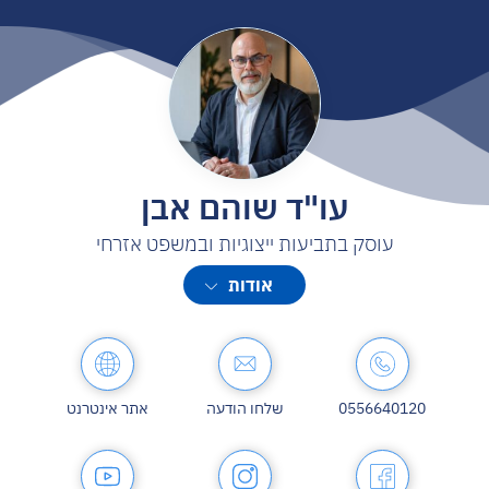
עו"ד שוהם אבן
עוסק בתביעות ייצוגיות ובמשפט אזרחי
אני שוהם אבן, עורך דין העוסק בייפוי כוח מתמשך, צוואות, תביעות
אודות
ספאם ותביעות ייצוגיות.
לפני שהוסמכתי לעריכת דין עבדתי במשך שנים ככלכלן. במסגרת
התפקיד התמודדתי עם תהליכים עסקיים מורכבים, קבלת החלטות
אסטרטגיות וניתוח פעילות כלכלית וציבורית.
0556640120
שלחו הודעה
אתר אינטרנט