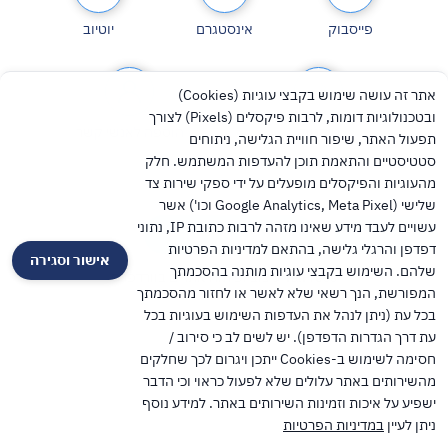
פייסבוק
אינסטגרם
יוטיוב
אתר זה עושה שימוש בקבצי עוגיות (Cookies)
ובטכנולוגיות דומות, לרבות פיקסלים (Pixels) לצורך
טיקטוק
הוספה לאנשי קשר
תפעול האתר, שיפור חוויית הגלישה, ניתוחים
סטטיסטיים והתאמת תוכן להעדפות המשתמש. חלק
מהעוגיות והפיקסלים מופעלים על ידי ספקי שירות צד
שלישי (Google Analytics, Meta Pixel וכו') אשר
עשויים לעבד מידע שאינו מזהה לרבות כתובת IP, נתוני
שיתוף
לאתר מחוז חיפה
דפדפן והרגלי גלישה, בהתאם למדיניות הפרטיות
אישור וסגירה
שלהם. השימוש בקבצי עוגיות מותנה בהסכמתך
TalPress עיצוב ופיתוח אתרים בוורדפרס
המפורשת, הנך רשאי שלא לאשר או לחזור מהסכמתך
בכל עת (ניתן לנהל את העדפות השימוש בעוגיות בכל
עת דרך הגדרות הדפדפן). יש לשים לב כי סירוב /
חסימה לשימוש ב-Cookies ייתכן ויגרום לכך שחלקים
מהשירותים באתר עלולים שלא לפעול כראוי וכי הדבר
ישפיע על איכות וזמינות השירותים באתר. למידע נוסף
ניתן לעיין
במדיניות הפרטיות