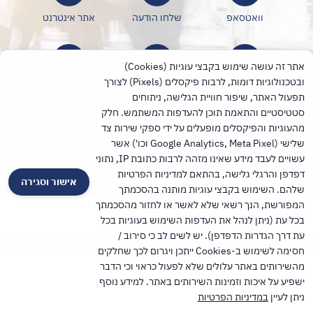
וואטסאפ
שלחו הודעה
אתר אינטרנט
אתר זה עושה שימוש בקבצי עוגיות (Cookies)
ובטכנולוגיות דומות, לרבות פיקסלים (Pixels) לצורך
אינסטגרם
יוטיוב
טיקטוק
תפעול האתר, שיפור חוויית הגלישה, ניתוחים
סטטיסטיים והתאמת תוכן להעדפות המשתמש. חלק
מהעוגיות והפיקסלים מופעלים על ידי ספקי שירות צד
שלישי (Google Analytics, Meta Pixel וכו') אשר
הוספה לאנשי קשר
עשויים לעבד מידע שאינו מזהה לרבות כתובת IP, נתוני
דפדפן והרגלי גלישה, בהתאם למדיניות הפרטיות
אישור וסגירה
שלהם. השימוש בקבצי עוגיות מותנה בהסכמתך
המפורשת, הנך רשאי שלא לאשר או לחזור מהסכמתך
שיתוף
לאתר מחוז חיפה
בכל עת (ניתן לנהל את העדפות השימוש בעוגיות בכל
עת דרך הגדרות הדפדפן). יש לשים לב כי סירוב /
TalPress עיצוב ופיתוח אתרים בוורדפרס
חסימה לשימוש ב-Cookies ייתכן ויגרום לכך שחלקים
מהשירותים באתר עלולים שלא לפעול כראוי וכי הדבר
ישפיע על איכות וזמינות השירותים באתר. למידע נוסף
ניתן לעיין
במדיניות הפרטיות