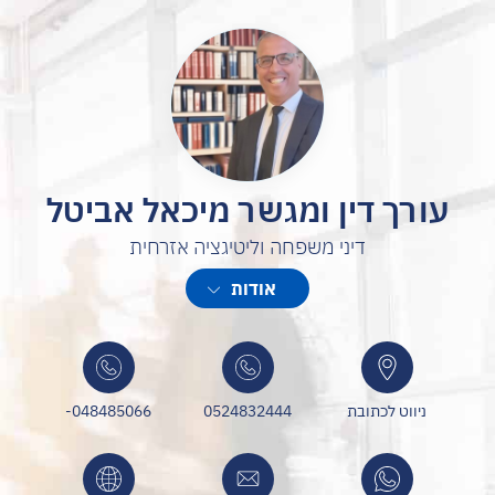
עורך דין ומגשר מיכאל אביטל
דיני משפחה וליטיגציה אזרחית
עו"ד מיכאל אביטל, שותף ומייסד במשרד עורכי הדין "אלמקייס-אביטל
אודות
ושות'". צוות עורכי דין מקצועי העוסק במקרקעין, דיני משפחה וליטיגציה
אזרחית־מסחרית, עם ייצוג אישי ואסטרטגי המוביל לתוצאות
ניווט לכתובת
0524832444
048485066-