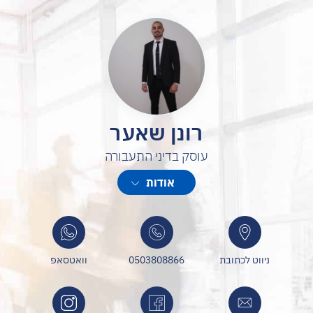
רונן שאער
עוסק בדיני התעבורה
רונן שאער, עורך דין העוסק בדיני תעבורה. בעל ניסיון וידע מקצועי בייצוג
אודות
נהגים בעבירות תעבורה מכל הסוגים, תוך ליווי אישי ומקצועי לכל לקוח.
שירותים
• ייצוג בעבירות תעבורה (מהירות, אור אדום, שימוש בטלפון ועוד)
• ביטול או הקלה בעונשי פסילה ושלילת רישיון
ניווט לכתובת
0503808866
וואטסאפ