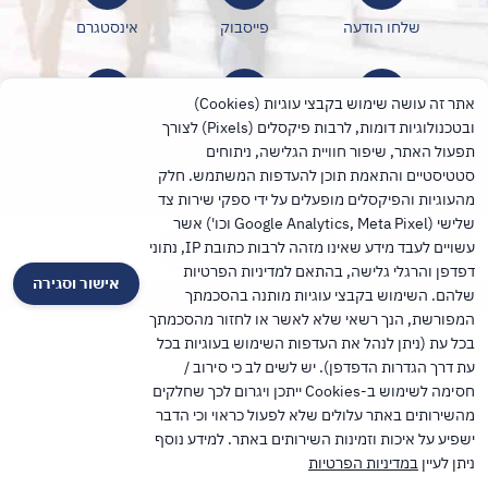
שלחו הודעה
פייסבוק
אינסטגרם
אתר זה עושה שימוש בקבצי עוגיות (Cookies)
ובטכנולוגיות דומות, לרבות פיקסלים (Pixels) לצורך
לינקדין
טיקטוק
הוספה לאנשי קשר
תפעול האתר, שיפור חוויית הגלישה, ניתוחים
סטטיסטיים והתאמת תוכן להעדפות המשתמש. חלק
מהעוגיות והפיקסלים מופעלים על ידי ספקי שירות צד
שלישי (Google Analytics, Meta Pixel וכו') אשר
עשויים לעבד מידע שאינו מזהה לרבות כתובת IP, נתוני
שיתוף
לאתר מחוז חיפה
דפדפן והרגלי גלישה, בהתאם למדיניות הפרטיות
אישור וסגירה
TalPress עיצוב ופיתוח אתרים בוורדפרס
שלהם. השימוש בקבצי עוגיות מותנה בהסכמתך
המפורשת, הנך רשאי שלא לאשר או לחזור מהסכמתך
בכל עת (ניתן לנהל את העדפות השימוש בעוגיות בכל
עת דרך הגדרות הדפדפן). יש לשים לב כי סירוב /
חסימה לשימוש ב-Cookies ייתכן ויגרום לכך שחלקים
מהשירותים באתר עלולים שלא לפעול כראוי וכי הדבר
ישפיע על איכות וזמינות השירותים באתר. למידע נוסף
ניתן לעיין
במדיניות הפרטיות