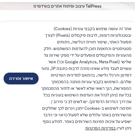
TalPress עיצוב ופיתוח אתרים בוורדפרס
אתר זה עושה שימוש בקבצי עוגיות (Cookies)
ובטכנולוגיות דומות, לרבות פיקסלים (Pixels) לצורך
תפעול האתר, שיפור חוויית הגלישה, ניתוחים
סטטיסטיים והתאמת תוכן להעדפות המשתמש. חלק
מהעוגיות והפיקסלים מופעלים על ידי ספקי שירות צד
שלישי (Google Analytics, Meta Pixel וכו') אשר
עשויים לעבד מידע שאינו מזהה לרבות כתובת IP, נתוני
דפדפן והרגלי גלישה, בהתאם למדיניות הפרטיות
אישור וסגירה
שלהם. השימוש בקבצי עוגיות מותנה בהסכמתך
המפורשת, הנך רשאי שלא לאשר או לחזור מהסכמתך
בכל עת (ניתן לנהל את העדפות השימוש בעוגיות בכל
עת דרך הגדרות הדפדפן). יש לשים לב כי סירוב /
חסימה לשימוש ב-Cookies ייתכן ויגרום לכך שחלקים
מהשירותים באתר עלולים שלא לפעול כראוי וכי הדבר
ישפיע על איכות וזמינות השירותים באתר. למידע נוסף
ניתן לעיין
במדיניות הפרטיות