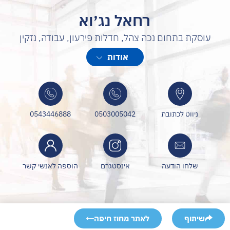
רחאל נג׳וא
עוסקת בתחום נכה צהל, חדלות פירעון, עבודה, נזקין
עורכת דין
אודות
בתחום משרד הביטחון וזכויות מול אגף השיקום
חדלות פירעון, דיני עבודה, נזקין
משפט מנהלי וחוקתי
משפט סביבתי
ניווט לכתובת
0503005042
0543446888
שלחו הודעה
אינסטגרם
הוספה לאנשי קשר
שיתוף
לאתר מחוז חיפה