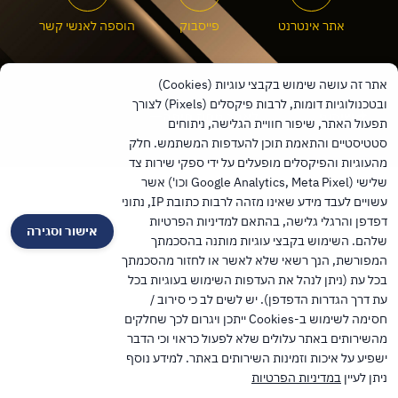
אתר אינטרנט
פייסבוק
הוספה לאנשי קשר
אתר זה עושה שימוש בקבצי עוגיות (Cookies)
ובטכנולוגיות דומות, לרבות פיקסלים (Pixels) לצורך
שיתוף
לאתר מחוז חיפה
תפעול האתר, שיפור חוויית הגלישה, ניתוחים
סטטיסטיים והתאמת תוכן להעדפות המשתמש. חלק
TalPress עיצוב ופיתוח אתרים בוורדפרס
מהעוגיות והפיקסלים מופעלים על ידי ספקי שירות צד
שלישי (Google Analytics, Meta Pixel וכו') אשר
עשויים לעבד מידע שאינו מזהה לרבות כתובת IP, נתוני
דפדפן והרגלי גלישה, בהתאם למדיניות הפרטיות
אישור וסגירה
שלהם. השימוש בקבצי עוגיות מותנה בהסכמתך
המפורשת, הנך רשאי שלא לאשר או לחזור מהסכמתך
בכל עת (ניתן לנהל את העדפות השימוש בעוגיות בכל
עת דרך הגדרות הדפדפן). יש לשים לב כי סירוב /
חסימה לשימוש ב-Cookies ייתכן ויגרום לכך שחלקים
מהשירותים באתר עלולים שלא לפעול כראוי וכי הדבר
ישפיע על איכות וזמינות השירותים באתר. למידע נוסף
ניתן לעיין
במדיניות הפרטיות