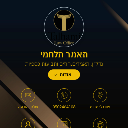
תאמר תלחמי
נדל״ן, תאגידים,חוזים ותביעות כספיות
Talhami Law Office– משרד עורכי דין בחיפה העוסק בנדל״ן, דיני
אודות
חברות וליטיגציה מסחרית. ליווי עסקאות נדל״ן מורכבות, הקמת חברות
והסכמים מסחריים, עם שירות אישי, חשיבה אסטרטגית וראייה עסקית
כוללת.
ניווט לכתובת
0502464108
שלחו הודעה