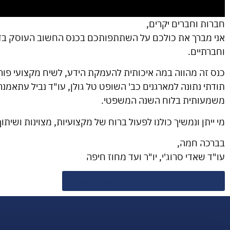
חברות וחברים יקרים,
אני מברך את כולכם על השתתפותכם בכנס החשוב העוסק בדיני
וחברתיים.
כנס זה מהווה במה איכותית להעמקת הידע, לשיח מקצועי פורה,
תודתי נתונה למארגנים כב' השופט טל גולן, עו"ד נביל עתאמנ
משמעותית בלוח השנה המשפטי.
מי ייתן ונמשיך כולנו לפעול ברוח של מקצועיות, מצוינות וש
בברכה חמה,
עו"ד שאדי סרוג'י, יו"ר ועד מחוז חיפה
תמונות כנס עבודה 15.9.2025 גארדן הוטל