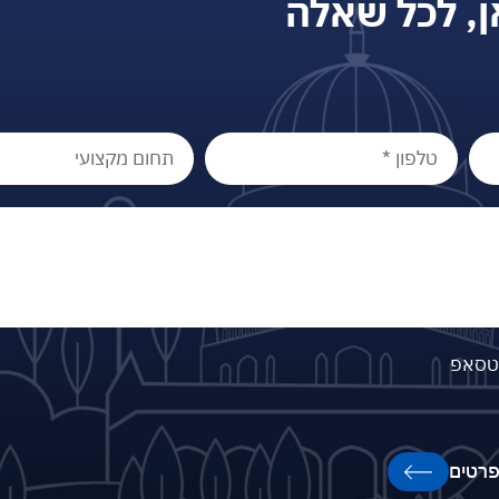
ן, לכל שאלה
וטסאפ
רטים