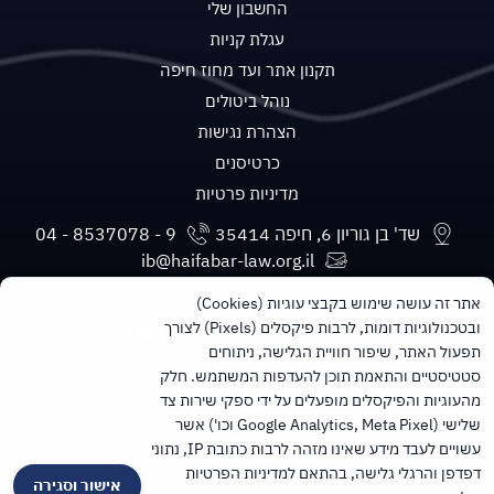
החשבון שלי
עגלת קניות
תקנון אתר ועד מחוז חיפה
נוהל ביטולים
הצהרת נגישות
כרטיסנים
מדיניות פרטיות
שד' בן גוריון 6, חיפה 35414
ib@haifabar-law.org.il
אתר זה עושה שימוש בקבצי עוגיות (Cookies)
ובטכנולוגיות דומות, לרבות פיקסלים (Pixels) לצורך
תפעול האתר, שיפור חוויית הגלישה, ניתוחים
סטטיסטיים והתאמת תוכן להעדפות המשתמש. חלק
מעוניינים בעדכונים חודשיים ישירות למייל?
מהעוגיות והפיקסלים מופעלים על ידי ספקי שירות צד
הרשמו לניוזלטר של הלשכה
שלישי (Google Analytics, Meta Pixel וכו') אשר
עשויים לעבד מידע שאינו מזהה לרבות כתובת IP, נתוני
להרשמה
דפדפן והרגלי גלישה, בהתאם למדיניות הפרטיות
אישור וסגירה