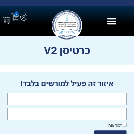
0
בית הספר ל AI
כרטיסן V2
איזור זה פעיל למורשים בלבד!
זכור אותי