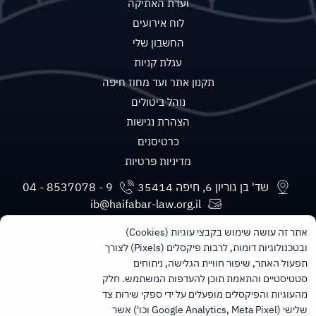
ועדת האתיקה
לוח אירועים
החשבון שלי
עגלת קניות
תקנון אתר ועד מחוז חיפה
נוהל ביטולים
הצהרת נגישות
כרטיסנים
מדיניות פרטיות
שד' בן גוריון 6, חיפה 35414
ib@haifabar-law.org.il
אתר זה עושה שימוש בקבצי עוגיות (Cookies)
ובטכנולוגיות דומות, לרבות פיקסלים (Pixels) לצורך
תפעול האתר, שיפור חוויית הגלישה, ניתוחים
סטטיסטיים והתאמת תוכן להעדפות המשתמש. חלק
מעוניינים בעדכונים חודשיים ישירות למייל?
מהעוגיות והפיקסלים מופעלים על ידי ספקי שירות צד
הרשמו לניוזלטר של הלשכה
שלישי (Google Analytics, Meta Pixel וכו') אשר