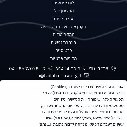
לוח אירועים
החשבון שלי
עגלת קניות
תקנון אתר ועד מחוז חיפה
נוהל ביטולים
הצהרת נגישות
כרטיסנים
מדיניות פרטיות
שד' בן גוריון 6, חיפה 35414
ib@haifabar-law.org.il
אתר זה עושה שימוש בקבצי עוגיות (Cookies)
ובטכנולוגיות דומות, לרבות פיקסלים (Pixels) לצורך
תפעול האתר, שיפור חוויית הגלישה, ניתוחים
סטטיסטיים והתאמת תוכן להעדפות המשתמש. חלק
מעוניינים בעדכונים חודשיים ישירות למייל?
מהעוגיות והפיקסלים מופעלים על ידי ספקי שירות צד
הרשמו לניוזלטר של הלשכה
שלישי (Google Analytics, Meta Pixel וכו') אשר
עשויים לעבד מידע שאינו מזהה לרבות כתובת IP, נתוני