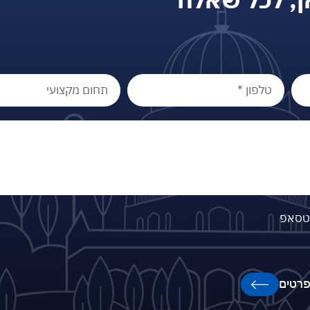
וטסאפ
רטים