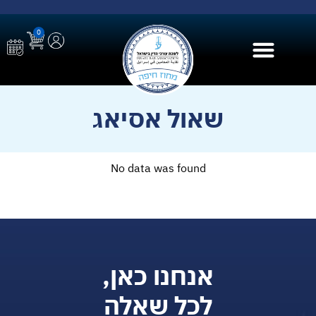
0
בית הספר ל AI
שאול אסיאג
No data was found
אנחנו כאן,
לכל שאלה