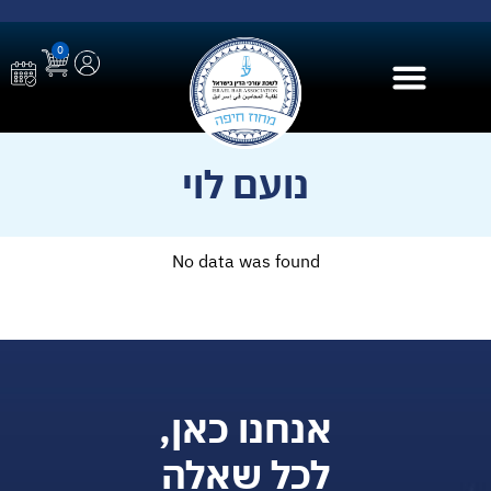
0
בית הספר ל AI
נועם לוי
No data was found
אנחנו כאן,
לכל שאלה