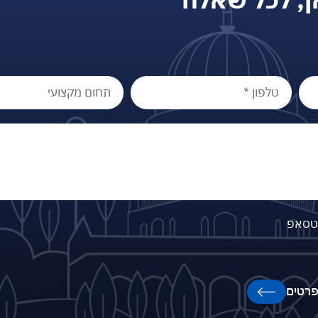
וטסאפ
רטים