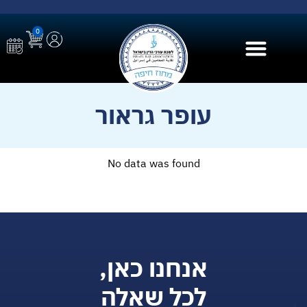
0
בית הספר ל AI
עופר גראור
No data was found
אנחנו כאן,
לכל שאלה