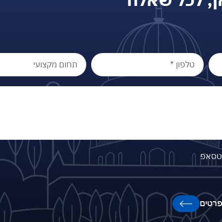
וטסאפ
רטים