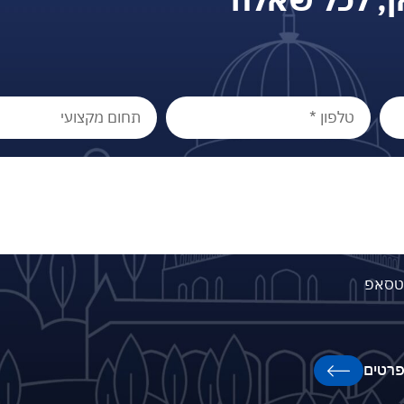
וטסאפ
רטים