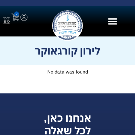
0
בית הספר ל AI
לירון קורגאוקר
No data was found
אנחנו כאן,
לכל שאלה