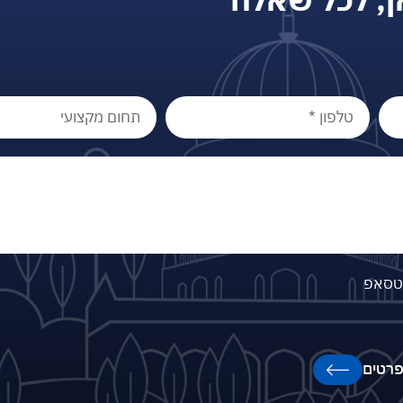
וטסאפ
רטים