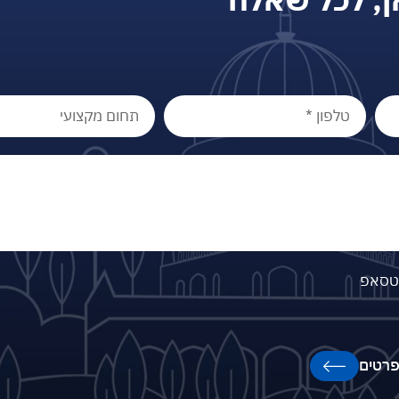
וטסאפ
רטים