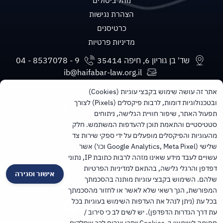
נוהל ביטולים
הצהרת נגישות
כרטיסנים
מדיניות פרטיות
שד' בן גוריון 6, חיפה 35414
ib@haifabar-law.org.il
אתר זה עושה שימוש בקבצי עוגיות (Cookies)
ובטכנולוגיות דומות, לרבות פיקסלים (Pixels) לצורך
תפעול האתר, שיפור חוויית הגלישה, ניתוחים
סטטיסטיים והתאמת תוכן להעדפות המשתמש. חלק
מעוניינים בעדכונים חודשיים ישירות למייל?
מהעוגיות והפיקסלים מופעלים על ידי ספקי שירות צד
הרשמו לניוזלטר של הלשכה
שלישי (Google Analytics, Meta Pixel וכו') אשר
עשויים לעבד מידע שאינו מזהה לרבות כתובת IP, נתוני
להרשמה
דפדפן והרגלי גלישה, בהתאם למדיניות הפרטיות
אישור וסגירה
שלהם. השימוש בקבצי עוגיות מותנה בהסכמתך
הנני מביע/ה את הסכמתי
למדיניות הפרטיות
באתר.
המפורשת, הנך רשאי שלא לאשר או לחזור מהסכמתך
בכל עת (ניתן לנהל את העדפות השימוש בעוגיות בכל
עת דרך הגדרות הדפדפן). יש לשים לב כי סירוב /