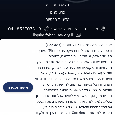
הצהרת נגישות
כרטיסנים
מדיניות פרטיות
שד' בן גוריון 6, חיפה 35414
ib@haifabar-law.org.il
אתר זה עושה שימוש בקבצי עוגיות (Cookies)
ובטכנולוגיות דומות, לרבות פיקסלים (Pixels) לצורך
תפעול האתר, שיפור חוויית הגלישה, ניתוחים
סטטיסטיים והתאמת תוכן להעדפות המשתמש. חלק
מעוניינים בעדכונים חודשיים ישירות למייל?
מהעוגיות והפיקסלים מופעלים על ידי ספקי שירות צד
הרשמו לניוזלטר של הלשכה
שלישי (Google Analytics, Meta Pixel וכו') אשר
עשויים לעבד מידע שאינו מזהה לרבות כתובת IP, נתוני
להרשמה
דפדפן והרגלי גלישה, בהתאם למדיניות הפרטיות
אישור וסגירה
שלהם. השימוש בקבצי עוגיות מותנה בהסכמתך
הנני מביע/ה את הסכמתי
למדיניות הפרטיות
באתר.
המפורשת, הנך רשאי שלא לאשר או לחזור מהסכמתך
בכל עת (ניתן לנהל את העדפות השימוש בעוגיות בכל
עת דרך הגדרות הדפדפן). יש לשים לב כי סירוב /
חסימה לשימוש ב-Cookies ייתכן ויגרום לכך שחלקים