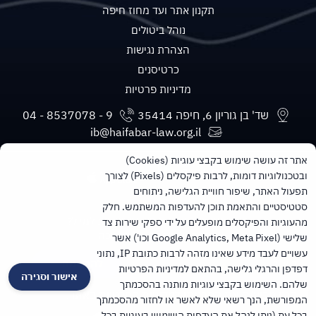
תקנון אתר ועד מחוז חיפה
נוהל ביטולים
הצהרת נגישות
כרטיסנים
מדיניות פרטיות
שד' בן גוריון 6, חיפה 35414
ib@haifabar-law.org.il
אתר זה עושה שימוש בקבצי עוגיות (Cookies)
ובטכנולוגיות דומות, לרבות פיקסלים (Pixels) לצורך
תפעול האתר, שיפור חוויית הגלישה, ניתוחים
סטטיסטיים והתאמת תוכן להעדפות המשתמש. חלק
מעוניינים בעדכונים חודשיים ישירות למייל?
מהעוגיות והפיקסלים מופעלים על ידי ספקי שירות צד
הרשמו לניוזלטר של הלשכה
שלישי (Google Analytics, Meta Pixel וכו') אשר
עשויים לעבד מידע שאינו מזהה לרבות כתובת IP, נתוני
להרשמה
דפדפן והרגלי גלישה, בהתאם למדיניות הפרטיות
אישור וסגירה
שלהם. השימוש בקבצי עוגיות מותנה בהסכמתך
הנני מביע/ה את הסכמתי
למדיניות הפרטיות
באתר.
המפורשת, הנך רשאי שלא לאשר או לחזור מהסכמתך
בכל עת (ניתן לנהל את העדפות השימוש בעוגיות בכל