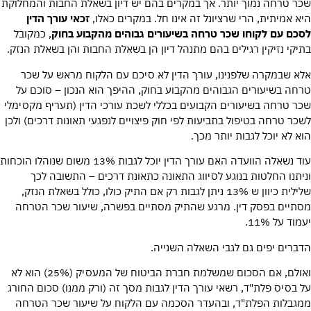
שכר טרחה נמוך יותר. אך במקרים בהם יש דיון בשאלת החבות והמחלוקת
היא אמיתית, הרי שרציונל זה אינו חל. במקרים כאלו,
זכאי עורך הדין
לסכם עם לקוחו שכר טרחה בשיעורים גבוהים מהקבוע בחוק
, כמקובל
בתיקי נזיקין רגילים בהם מתנהל דיון הן בשאלת החבות והן בשאלת הנזק.
אלא שבמקרה שלפנינו, עורך הדין לא סיכם עם הלקוח מראש על שכר
טרחה בשיעורים הגבוהים מהקבוע בחוק, ההיפך הוא הנכון – סוכם על
שכר טרחה בשיעורים הקבועים בכללי לשכת עורכי הדין (תעריף מקסימלי
לשכר טרחה בטיפול בתביעות לפי חוק פיצויים לנפגעי תאונות דרכים) ולכן
הוא לא יוכל לגבות יותר מכך.
עוד נשאלה הוועדה האם עורך הדין יוכל לגבות 13% משום שנוהלו הוכחות
וניתנו החלטות בנוגע לסיווג התאונה כתאונת דרכים – התשובה לכך
שלילית כיוון ש 13% ניתן לגבות רק אם התיק כולו, כולל בשאלת הנזק,
מסתיים בפסק דין. מרגע שהתיק מסתיים בפשרה, שיעור שכר הטרחה
יעמוד על 11%.
הדברים יפים גם לגבי השאלה השנייה.
ואולם, אם הסכום שמשלמת חברת הביטוח של המעסיק (25%) הוא לא
על בסיס פלת"ד, רשאי עורך הדין לגבות מסך זה (ורק ממנו) סכום החורג
ממגבלות הפלת"ד, ובהעדר הסכמה עם הלקוח על שיעור שכר הטרחה