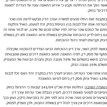
אשר הפך את ההחלטה וקבע כי אירוע התאונה עונה על הגדרת "תאונת
דרכים" בחוק.
בעקבות זאת החלו מגעים לפשרה ועורך הדין מבקש לדעת מהו שכר
הטרחה אותו יוכל לגבות בגין הטיפול בתיק זה? לטעמו, הואיל והלקוח
חתם על הסכם שכר טרחה לפיו ישלם סכום של 13%, יש לגזור אחוז זה
גם ביחס לדיון ההוכחות שהתקיים בשאלת סיווג התאונה ולא רק בשאלת
הנזק וקביעתו לאחר ניהול ההוכחות.
באשר לתיק השני, ערב דיון ההוכחות הגיעו הצדדים להסכמה שקיבלה
תוקף של פסק דין, לפיה התאונה תסווג כתאונת דרכים באופן שמבטחת
הרכב תישא בתשלום של 75% מגובה הנזק וחברת הביטוח של המעסיק
תשלם 25% מגובה הנזק.
מהו אחוז שכר הטרחה המגיע לעורך הדין במקרה זה? האם יוכל לגבות
13% הואיל וניתן פסק דין ביחס לסיווג התאונה?
הוועדה השיבה
: החלטת ועדת שכ"ט 141/09 קובעת כי הרציונל בחוק
הפיצויים לנפגעי תאונות דרכים, לעניין הגבלת שכר טרחת עורך דין
בשיעורים נמוכים ממה שהיה נהוג לפני חוק זה בתביעות נזיקין, נעוץ בכך
שבתאונת דרכים אין צורך לנהל דיון בשאלת החבות, ולכן מוצדק לפסוק