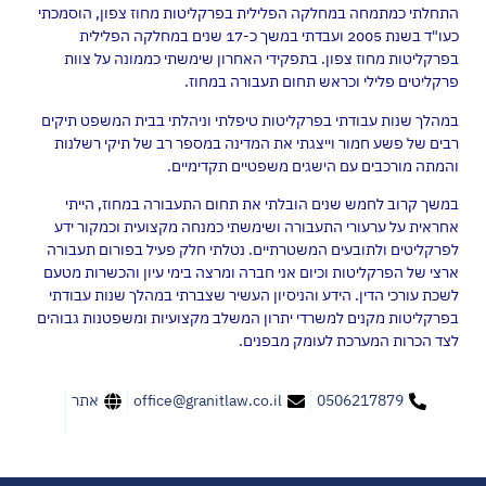
התחלתי כמתמחה במחלקה הפלילית בפרקליטות מחוז צפון, הוסמכתי
כעו"ד בשנת 2005 ועבדתי במשך כ-17 שנים במחלקה הפלילית
בפרקליטות מחוז צפון. בתפקידי האחרון שימשתי כממונה על צוות
פרקליטים פלילי וכראש תחום תעבורה במחוז.
במהלך שנות עבודתי בפרקליטות טיפלתי וניהלתי בבית המשפט תיקים
רבים של פשע חמור וייצגתי את המדינה במספר רב של תיקי רשלנות
והמתה מורכבים עם הישגים משפטיים תקדימיים.
במשך קרוב לחמש שנים הובלתי את תחום התעבורה במחוז, הייתי
אחראית על ערעורי התעבורה ושימשתי כמנחה מקצועית וכמקור ידע
לפרקליטים ולתובעים המשטרתיים. נטלתי חלק פעיל בפורום תעבורה
ארצי של הפרקליטות וכיום אני חברה ומרצה בימי עיון והכשרות מטעם
לשכת עורכי הדין. הידע והניסיון העשיר שצברתי במהלך שנות עבודתי
בפרקליטות מקנים למשרדי יתרון המשלב מקצועיות ומשפטנות גבוהים
לצד הכרות המערכת לעומק מבפנים.
0506217879
office@granitlaw.co.il
אתר