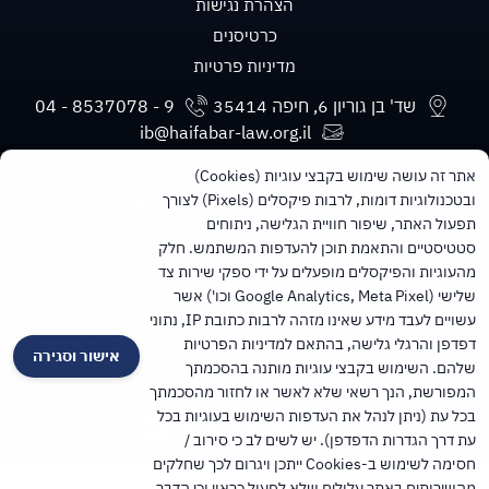
הצהרת נגישות
כרטיסנים
מדיניות פרטיות
שד' בן גוריון 6, חיפה 35414
ib@haifabar-law.org.il
אתר זה עושה שימוש בקבצי עוגיות (Cookies)
ובטכנולוגיות דומות, לרבות פיקסלים (Pixels) לצורך
תפעול האתר, שיפור חוויית הגלישה, ניתוחים
סטטיסטיים והתאמת תוכן להעדפות המשתמש. חלק
מעוניינים בעדכונים חודשיים ישירות למייל?
מהעוגיות והפיקסלים מופעלים על ידי ספקי שירות צד
הרשמו לניוזלטר של הלשכה
שלישי (Google Analytics, Meta Pixel וכו') אשר
עשויים לעבד מידע שאינו מזהה לרבות כתובת IP, נתוני
להרשמה
דפדפן והרגלי גלישה, בהתאם למדיניות הפרטיות
אישור וסגירה
שלהם. השימוש בקבצי עוגיות מותנה בהסכמתך
הנני מביע/ה את הסכמתי
למדיניות הפרטיות
באתר.
המפורשת, הנך רשאי שלא לאשר או לחזור מהסכמתך
בכל עת (ניתן לנהל את העדפות השימוש בעוגיות בכל
עת דרך הגדרות הדפדפן). יש לשים לב כי סירוב /
חסימה לשימוש ב-Cookies ייתכן ויגרום לכך שחלקים
מהשירותים באתר עלולים שלא לפעול כראוי וכי הדבר