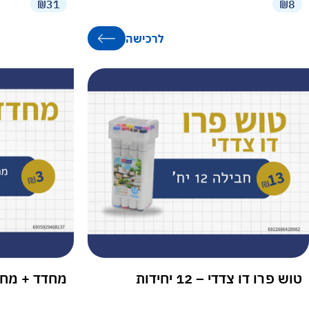
₪31
₪8
לרכישה
טוש פרו דו צדדי – 12 יחידות
מחדד + מחק S