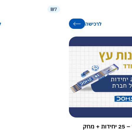
₪7
לרכישה
ל
עפרונות עץ – 25 יחידות + מחק