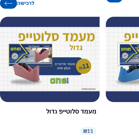
לרכישה
מעמד סלוטייפ גדול
₪11