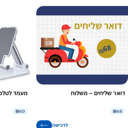
דואר שליחים – משלוח
מעמד לטלפון
₪60
₪68
לרכישה