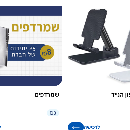
 הנייד
שמרדפים
₪8
לרכישה
ל