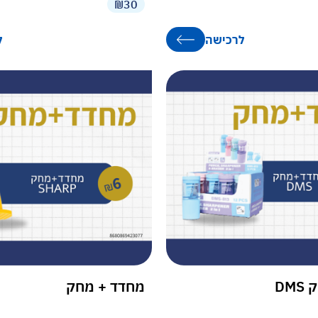
₪30
לרכישה
ל
DM
מחדד + מחק