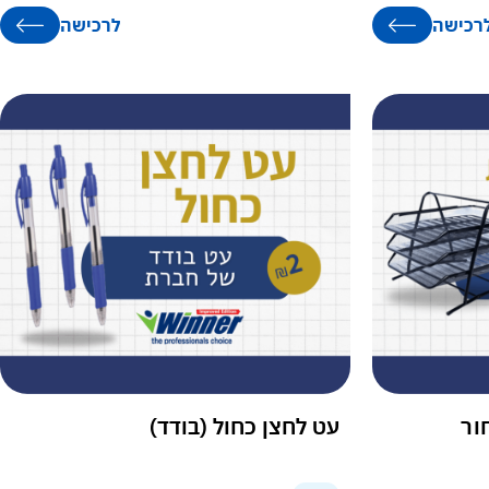
רכישה
לרכישה
עט לחצן כחול (בודד)