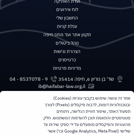
ועדת האתיקה
לוח אירועים
החשבון שלי
עגלת קניות
תקנון אתר ועד מחוז חיפה
נוהל ביטולים
הצהרת נגישות
כרטיסנים
מדיניות פרטיות
שד' בן גוריון 6, חיפה 35414
ib@haifabar-law.org.il
אתר זה עושה שימוש בקבצי עוגיות (Cookies)
ובטכנולוגיות דומות, לרבות פיקסלים (Pixels) לצורך
תפעול האתר, שיפור חוויית הגלישה, ניתוחים
סטטיסטיים והתאמת תוכן להעדפות המשתמש. חלק
מעוניינים בעדכונים חודשיים ישירות למייל?
מהעוגיות והפיקסלים מופעלים על ידי ספקי שירות צד
הרשמו לניוזלטר של הלשכה
שלישי (Google Analytics, Meta Pixel וכו') אשר